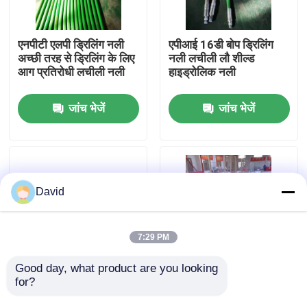
फैक्टरी यात्रा
एनपीटी एलपी ड्रिलिंग नली
एपीआई 16डी बोप ड्रिलिंग
अच्छी तरह से ड्रिलिंग के लिए
नली लचीली लौ शील्ड
आग प्रतिरोधी लचीली नली
हाइड्रोलिक नली
गुणवत्ता नियंत्रण
जांच भेजें
जांच भेजें
हमसे संपर्क करें
समाचार
David
सभी मामलों
7:29 PM
ड्रिलिंग मड पंप
Good day, what product are you looking 
for?
ओजोन प्रतिरोध बोप नली
304 स्टेनलेस कवर हैमर
उच्च घर्षण SS316 बख़्तरबंद
यूनियन कनेक्शन के साथ 1"
मड पंप लाइनर