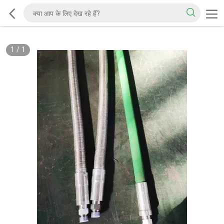
1
/
1