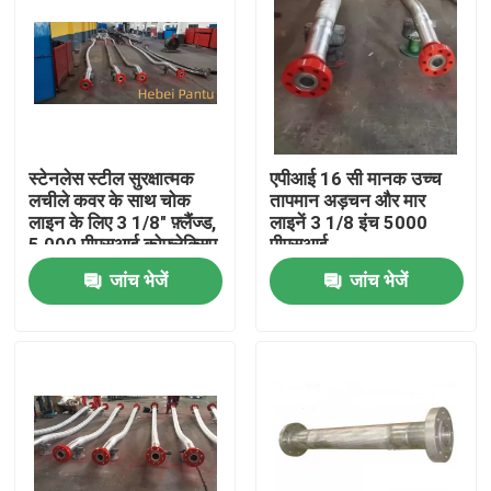
स्टेनलेस स्टील सुरक्षात्मक
एपीआई 16 सी मानक उच्च
लचीले कवर के साथ चोक
तापमान अड़चन और मार
लाइन के लिए 3 1/8" फ़्लैंज्ड,
लाइनें 3 1/8 इंच 5000
5,000 पीएसआई कोफ्लेक्सिप
पीएसआई
नली
जांच भेजें
जांच भेजें
होम
उत्पाद
हमारे बारे में