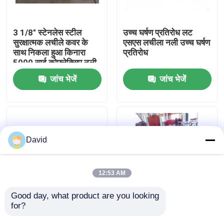
फैक्टरी यात्रा
3 1/8" स्टेनलेस स्टील
उच्च घर्षण प्रतिरोध लट
सुरक्षात्मक लचीले कवर के
एसएस लचीला नली उच्च घर्षण
साथ निकला हुआ किनारा
प्रतिरोध
गुणवत्ता नियंत्रण
5000 साई कोफ्लेक्सिप नली
जांच भेजें
जांच भेजें
हमसे संपर्क करें
समाचार
David
सभी मामलों
12:53 AM
ड्रिलिंग मड पंप
Good day, what product are you looking 
for?
3 1/8"-5000 पीएसआई
ड्रिलिंग रिग्स पर कटिंग
उच्च दबाव एपीआई 16सी
प्रोसेसिंग कोफ़्लेक्सिप होज़
मड पंप लाइनर