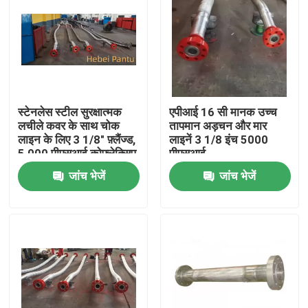
स्टेनलेस स्टील सुरक्षात्मक
एपीआई 16 सी मानक उच्च
लचीले कवर के साथ चोक
तापमान अड़चन और मार
लाइन के लिए 3 1/8" फ़्लैंज्ड,
लाइनें 3 1/8 इंच 5000
5,000 पीएसआई कोफ्लेक्सिप
पीएसआई
नली
जांच भेजें
जांच भेजें
होम
उत्पाद
हमारे बारे में