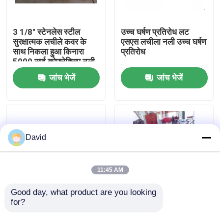
फैक्टरी यात्रा
3 1/8" स्टेनलेस स्टील
उच्च घर्षण प्रतिरोध लट
सुरक्षात्मक लचीले कवर के
एसएस लचीला नली उच्च घर्षण
साथ निकला हुआ किनारा
प्रतिरोध
गुणवत्ता नियंत्रण
5000 साई कोफ्लेक्सिप नली
जांच भेजें
जांच भेजें
हमसे संपर्क करें
समाचार
David
सभी मामलों
11:45 AM
ड्रिलिंग मड पंप
Good day, what product are you looking 
for?
3 1/8"-5000 पीएसआई
ड्रिलिंग रिग्स पर कटिंग
उच्च दबाव एपीआई 16सी
प्रोसेसिंग कोफ़्लेक्सिप होज़
मड पंप लाइनर