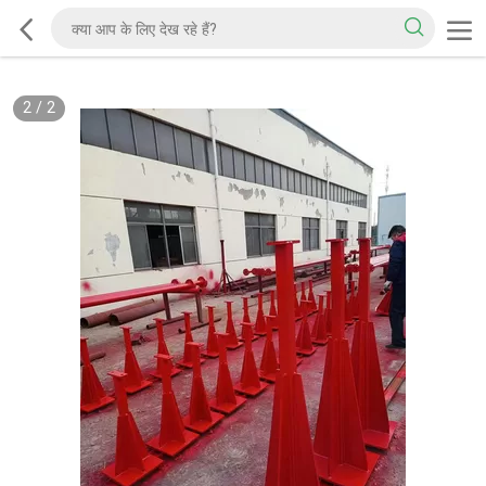
2
/
2