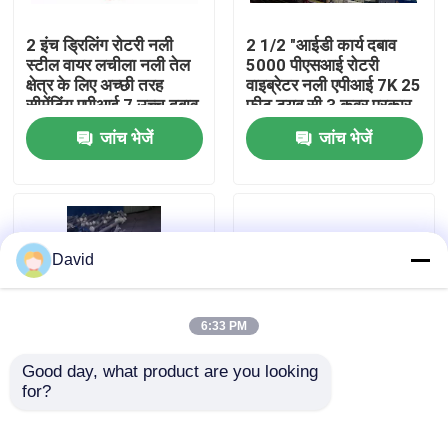
2 इंच ड्रिलिंग रोटरी नली
2 1/2 "आईडी कार्य दबाव
फैक्टरी यात्रा
स्टील वायर लचीला नली तेल
5000 पीएसआई रोटरी
क्षेत्र के लिए अच्छी तरह
वाइब्रेटर नली एपीआई 7K 25
सीमेंटिंग एपीआई 7 उच्च दबाव
फीट ट्यूब सी 3 कवर प्रकार
गुणवत्ता नियंत्रण
उच्च शक्ति पर
सी 4 कई परतें
जांच भेजें
जांच भेजें
हमसे संपर्क करें
समाचार
David
सभी मामलों
6:33 PM
Good day, what product are you looking 
ड्रिलिंग मड पंप
for?
उच्च दबाव रोटरी ड्रिलिंग
3 इंच लचीला नली एपीआई
युग्मन रबर नली एपीआई 7K
7K मानक ट्यूब सी 3, कवर
मोनोग्राम वाइब्रेटर रोटरी
प्रकार सी 4 तेल क्षेत्र के लिए
मड पंप लाइनर