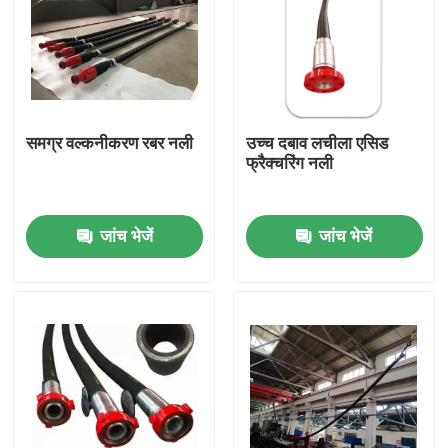
समग्र वल्कनीकरण रबर नली
उच्च दबाव लचीला एसिड
फ्रैक्चरिंग नली
जांच भेजें
जांच भेजें
होम
उत्पाद
हमारे बारे में