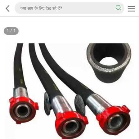
1
/
1