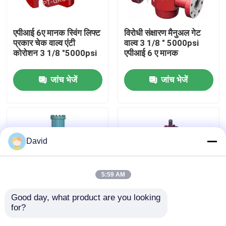
फैक्टरी यात्रा
एपीआई 6ए मानक स्विंग लिफ्ट
विरोधी संक्षारण मैनुअल गेट
प्रकार चेक वाल्व एंटी
वाल्व 3 1/8 " 5000psi
कोरोशन 3 1/8 "5000psi
एपीआई 6 ए मानक
गुणवत्ता नियंत्रण
जांच भेजें
जांच भेजें
हमसे संपर्क करें
समाचार
David
सभी मामलों
5:59 AM
ड्रिलिंग मड पंप
Good day, what product are you looking 
for?
एपीआई 6ए मानक
फ्लैट हाइड्रोलिक गेट वाल्व
हाइड्रोलिक गेट वाल्व संक्षारण
विरोधी जंग 3 1/8 "
मड पंप लाइनर